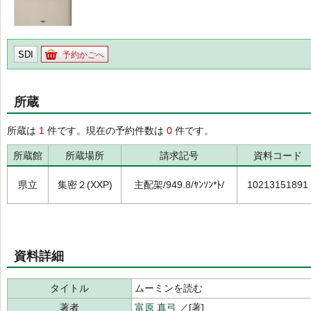
SDI
予約かごへ
所蔵
所蔵は
1
件です。現在の予約件数は
0
件です。
所蔵館
所蔵場所
請求記号
資料コード
県立
集密２(XXP)
主配架/949.8/ﾔﾝｿﾝ*ﾄ/
10213151891
資料詳細
タイトル
ムーミンを読む
著者
富原 真弓
／[著]