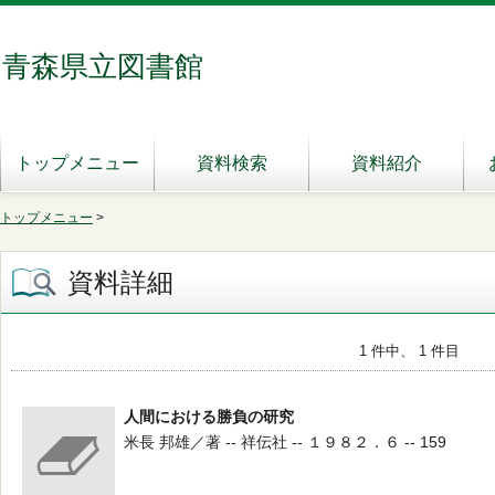
青森県立図書館
トップメニュー
資料検索
資料紹介
トップメニュー
>
資料詳細
1 件中、 1 件目
人間における勝負の研究
米長 邦雄／著 -- 祥伝社 -- １９８２．６ -- 159