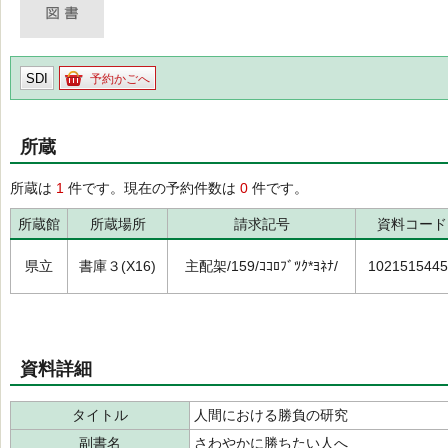
SDI
予約かごへ
所蔵
所蔵は
1
件です。現在の予約件数は
0
件です。
所蔵館
所蔵場所
請求記号
資料コード
県立
書庫３(X16)
主配架/159/ｺｺﾛﾌﾞﾂｸ*ﾖﾈﾅ/
1021515445
資料詳細
タイトル
人間における勝負の研究
副書名
さわやかに勝ちたい人へ