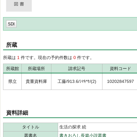
SDI
所蔵
所蔵は
1
件です。現在の予約件数は
0
件です。
所蔵館
所蔵場所
請求記号
資料コード
県立
貴重資料庫
工藤/913.6/ｼﾏｷ*ｹ/(2)
10202847597
資料詳細
タイトル
生活の探求 続
叢書名
書きおろし長篇小説叢書