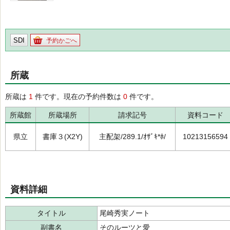
SDI
予約かごへ
所蔵
所蔵は
1
件です。現在の予約件数は
0
件です。
所蔵館
所蔵場所
請求記号
資料コード
県立
書庫３(X2Y)
主配架/289.1/ｵｻﾞｷ*ﾎ/
10213156594
資料詳細
タイトル
尾崎秀実ノート
副書名
そのルーツと愛