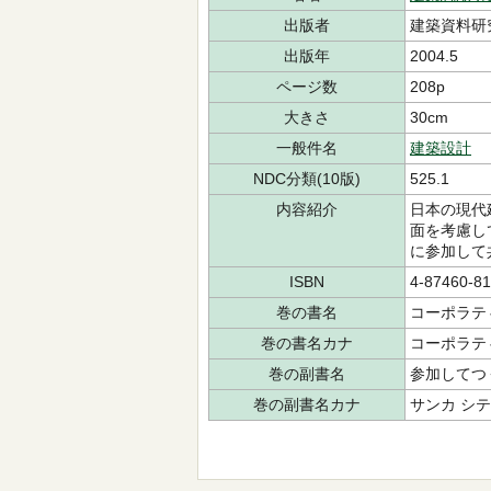
出版者
建築資料研
出版年
2004.5
ページ数
208p
大きさ
30cm
一般件名
建築設計
NDC分類(10版)
525.1
内容紹介
日本の現代
面を考慮し
に参加して
ISBN
4-87460-81
巻の書名
コーポラテ
巻の書名カナ
コーポラテ
巻の副書名
参加してつ
巻の副書名カナ
サンカ シテ