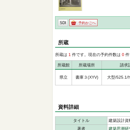
SDI
予約かごへ
所蔵
所蔵は
1
件です。現在の予約件数は
0
件
所蔵館
所蔵場所
請求
県立
書庫３(XYV)
大型/525.1/ｹﾝ
資料詳細
タイトル
建築設計資料
著者
建築思潮研