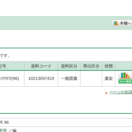
本棚へ
です。
記号
資料コード
資料区分
帯出区分
状態
ﾁｸｾﾂ/(96)
10213097419
一般図書
書架
ページの先
 96
究所
／編