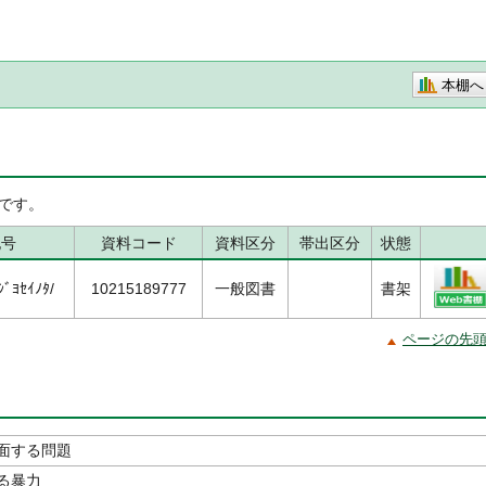
本棚へ
です。
記号
資料コード
資料区分
帯出区分
状態
ﾞﾖｾｲﾉﾀ/
10215189777
一般図書
書架
ページの先
面する問題
る暴力