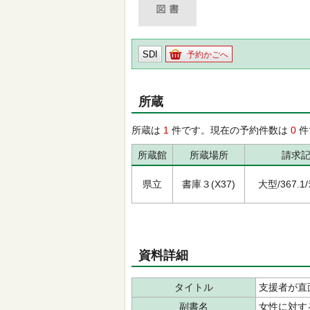
SDI
予約かごへ
所蔵
所蔵は
1
件です。現在の予約件数は
0
件
所蔵館
所蔵場所
請求
県立
書庫３(X37)
大型/367.1/ｼ
資料詳細
タイトル
支援者が直
副書名
女性に対す