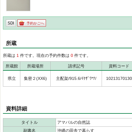
SDI
予約かごへ
所蔵
所蔵は
1
件です。現在の予約件数は
0
件です。
所蔵館
所蔵場所
請求記号
資料コード
県立
集密２(XX6)
主配架/915.6/ｲｹｻﾞﾜ*ﾅ/
10213170130
資料詳細
タイトル
アマバルの自然誌
副書名
沖縄の田舎で暮らす