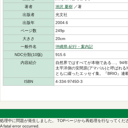
著者
池沢 夏樹
／著
出版者
光文社
出版年
2004.6
ページ数
249p
大きさ
20cm
一般件名
沖縄県-紀行・案内記
NDC分類(10版)
915.6
内容紹介
自然界ではすべてが本物である…。94
太平洋側の安間原(アマバル)と呼ばれ
ともに綴ったエッセイ集。『BRIO』連
ISBN
4-334-97450-3
処理中に問題が発生しました。
TOPページから再処理を行なってくだ
A fatal error occurred.