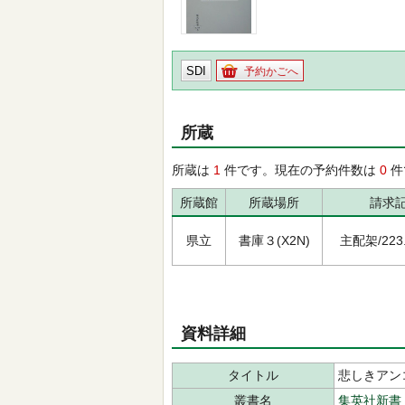
SDI
予約かごへ
所蔵
所蔵は
1
件です。現在の予約件数は
0
件
所蔵館
所蔵場所
請求
県立
書庫３(X2N)
主配架/223.5
資料詳細
タイトル
悲しきアン
叢書名
集英社新書