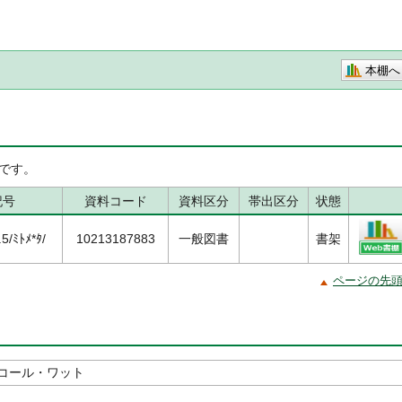
本棚へ
です。
記号
資料コード
資料区分
帯出区分
状態
/ﾐﾄﾒ*ﾀ/
10213187883
一般図書
書架
ページの先
コール・ワット