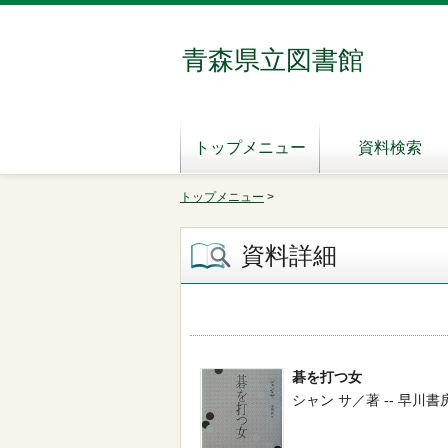
青森県立図書館
トップメニュー
資料検索
トップメニュー
>
資料詳細
碁を打つ女
シャン サ／著 -- 早川書房 -- 