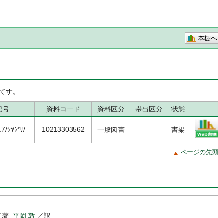
本棚へ
です。
記号
資料コード
資料区分
帯出区分
状態
/ｼﾔﾝ*ｻ/
10213303562
一般図書
書架
ページの先
著,
平岡 敦
／訳