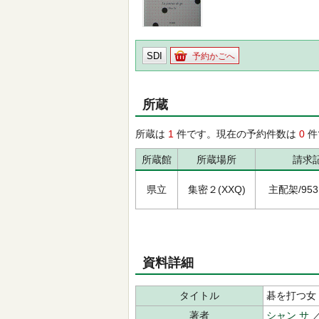
SDI
予約かごへ
所蔵
所蔵は
1
件です。現在の予約件数は
0
件
所蔵館
所蔵場所
請求
県立
集密２(XXQ)
主配架/953.7
資料詳細
タイトル
碁を打つ女
著者
シャン サ
／