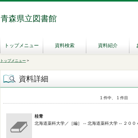
青森県立図書館
トップメニュー
資料検索
資料紹介
トップメニュー
>
資料詳細
1 件中、 1 件目
桂青
北海道薬科大学／［編］ -- 北海道薬科大学 -- ２００４．３