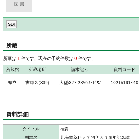
SDI
所蔵
所蔵は
1
件です。現在の予約件数は
0
件です。
所蔵館
所蔵場所
請求記号
資料コード
県立
書庫３(X39)
大型/377.28/ﾎﾂｶｲﾄﾞｳ/
10215191446
資料詳細
タイトル
桂青
副書名
北海道薬科大学開学３０周年記念誌