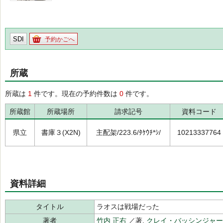
SDI
予約かごへ
所蔵
所蔵は
1
件です。現在の予約件数は
0
件です。
所蔵館
所蔵場所
請求記号
資料コード
県立
書庫３(X2N)
主配架/223.6/ﾀｹｳﾁ*ｼ/
10213337764
資料詳細
タイトル
ラオスは戦場だった
著者
竹内 正右
／著,
クレイ・バッシンジャー