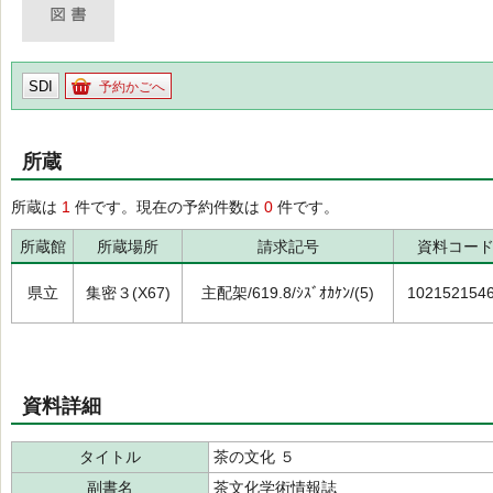
SDI
予約かごへ
所蔵
所蔵は
1
件です。現在の予約件数は
0
件です。
所蔵館
所蔵場所
請求記号
資料コー
県立
集密３(X67)
主配架/619.8/ｼｽﾞｵｶｹﾝ/(5)
102152154
資料詳細
タイトル
茶の文化 ５
副書名
茶文化学術情報誌