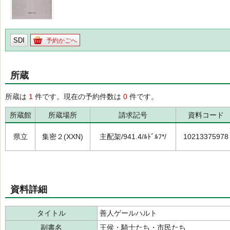
SDI
予約かごへ
所蔵
所蔵は
1
件です。現在の予約件数は
0
件です。
所蔵館
所蔵場所
請求記号
資料コード
県立
集密２(XXN)
主配架/941.4/ﾙﾄﾞﾙﾌ*/
10213375978
資料詳細
タイトル
善人ゲールハルト
副書名
王侯・騎士たち・市民たち