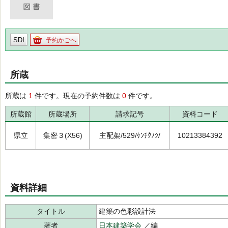
SDI
予約かごへ
所蔵
所蔵は
1
件です。現在の予約件数は
0
件です。
所蔵館
所蔵場所
請求記号
資料コード
県立
集密３(X56)
主配架/529/ｹﾝﾁｸﾉｼ/
10213384392
資料詳細
タイトル
建築の色彩設計法
著者
日本建築学会
／編