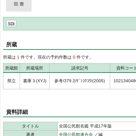
SDI
所蔵
所蔵は
1
件です。現在の予約件数は
0
件です。
所蔵館
所蔵場所
請求記号
資料コー
県立
書庫３(XYJ)
参考/379.2/ｾﾞﾝｺｸｺｳ/(2005)
102134048
資料詳細
タイトル
全国公民館名鑑 平成17年版
著者
全国公民館連合会
／編