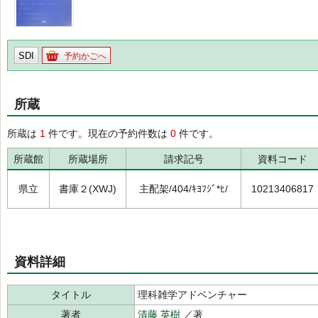
SDI
予約かごへ
所蔵
所蔵は
1
件です。現在の予約件数は
0
件です。
所蔵館
所蔵場所
請求記号
資料コード
県立
書庫２(XWJ)
主配架/404/ｷﾖﾌｼﾞ*ﾋ/
10213406817
資料詳細
タイトル
理科雑学アドベンチャー
著者
清藤 英樹
／著