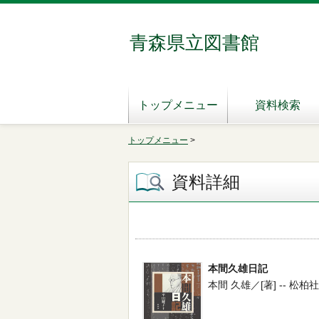
青森県立図書館
トップメニュー
資料検索
トップメニュー
>
資料詳細
本間久雄日記
本間 久雄／[著] -- 松柏社 -- 