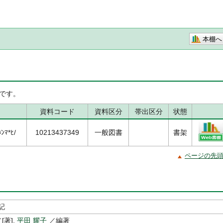
本棚へ
です。
資料コード
資料区分
帯出区分
状態
ﾝﾏ*ﾋ/
10213437349
一般図書
書架
ページの先
記
[著],
平田 耀子
／編著