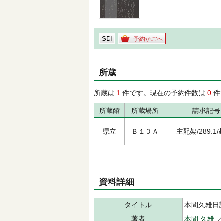
SDI
予約かごへ
所蔵
所蔵は
1
件です。現在の予約件数は
0
件
所蔵館
所蔵場所
請求記号
県立
Ｂ１０Ａ
主配架/289.1/ﾎ
資料詳細
タイトル
本間久雄日
著者
本間 久雄
／