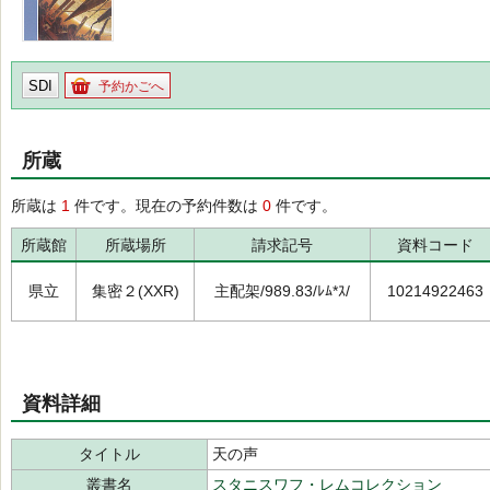
SDI
予約かごへ
所蔵
所蔵は
1
件です。現在の予約件数は
0
件です。
所蔵館
所蔵場所
請求記号
資料コード
県立
集密２(XXR)
主配架/989.83/ﾚﾑ*ｽ/
10214922463
資料詳細
タイトル
天の声
叢書名
スタニスワフ・レムコレクション