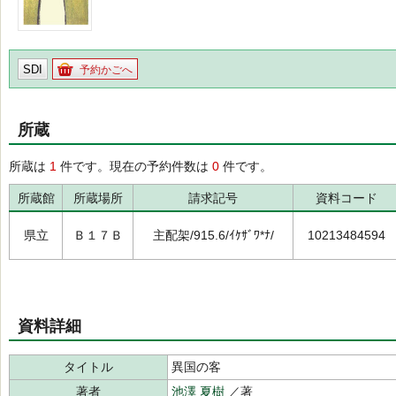
SDI
予約かごへ
所蔵
所蔵は
1
件です。現在の予約件数は
0
件です。
所蔵館
所蔵場所
請求記号
資料コード
県立
Ｂ１７Ｂ
主配架/915.6/ｲｹｻﾞﾜ*ﾅ/
10213484594
資料詳細
タイトル
異国の客
著者
池澤 夏樹
／著