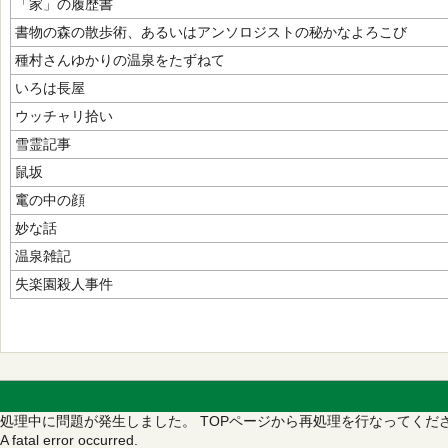
「家」の履歴書
書物の森の散歩術、あるいはアンソロジストの秘かなよろこび
種村さんゆかりの温泉をたずねて
いろは長屋
ウッチャリ拾い
雪霊記事
鼠坂
竃の中の顔
妙な話
温泉雑記
失楽園殺人事件
処理中に問題が発生しました。
TOPページから再処理を行なってくだ
A fatal error occurred.