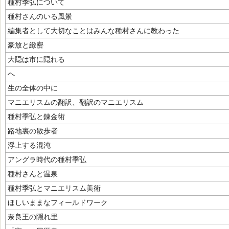
種村季弘について
種村さんのいる風景
編集者として大切なことはみんな種村さんに教わった
豪放と緻密
大隠は市に隠れる
へゝゝゝゝ
生の全体の中に
マニエリスムの翻訳、翻訳のマニエリスム
種村季弘と錬金術
路地裏の散歩者
浮上する混沌
アングラ時代の種村季弘
種村さんと温泉
種村季弘とマニエリスム美術
ほしいままなフィールドワーク
奈良王の隠れ里