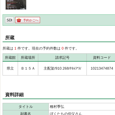
SDI
予約かごへ
所蔵
所蔵は
1
件です。現在の予約件数は
0
件です。
所蔵館
所蔵場所
請求記号
資料コード
県立
Ｂ１５Ａ
主配架/910.268/ﾀﾈﾑﾗ*ｽ/
10213474874
資料詳細
タイトル
種村季弘
副書名
ぼくたちの伯父さん