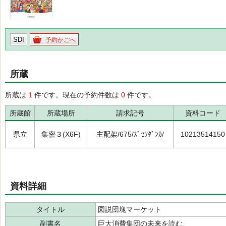
SDI
予約かごへ
所蔵
所蔵は
1
件です。現在の予約件数は
0
件です。
所蔵館
所蔵場所
請求記号
資料コード
県立
集密３(X6F)
主配架/675/ｽﾞｾﾂﾀﾞﾝｶ/
10213514150
資料詳細
タイトル
図説団塊マーケット
副書名
巨大消費集団の未来を読む