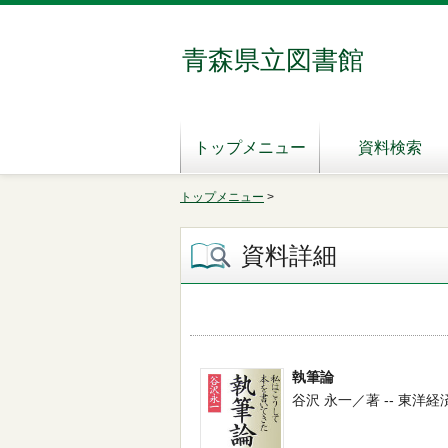
青森県立図書館
トップメニュー
資料検索
トップメニュー
>
資料詳細
執筆論
谷沢 永一／著 -- 東洋経済新報社