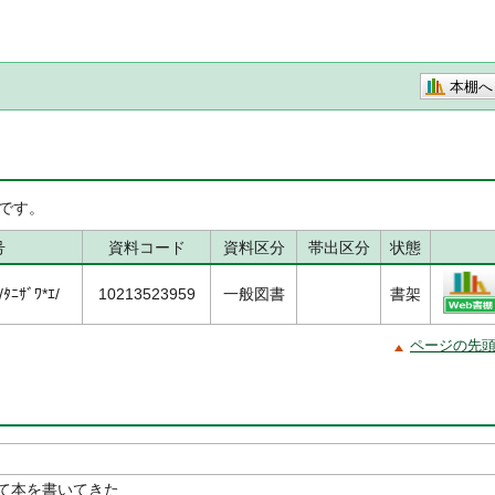
本棚へ
です。
号
資料コード
資料区分
帯出区分
状態
ﾆｻﾞﾜ*ｴ/
10213523959
一般図書
書架
ページの先
て本を書いてきた