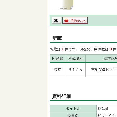
SDI
予約かごへ
所蔵
所蔵は
1
件です。現在の予約件数は
0
件
所蔵館
所蔵場所
請求記
県立
Ｂ１５Ａ
主配架/910.268/ﾀ
資料詳細
タイトル
執筆論
副書名
私はこうし