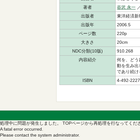
著者
谷沢 永一
出版者
東洋経済新
出版年
2006.5
ページ数
220p
大きさ
20cm
NDC分類(10版)
910.268
内容紹介
何を、どう
動を生み出
であり続け
ISBN
4-492-2227
処理中に問題が発生しました。
TOPページから再処理を行なってくだ
A fatal error occurred.
Please contact the system administrator.