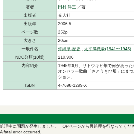
著者
田村 洋三
／著
出版者
光人社
出版年
2006.5
ページ数
252p
大きさ
20cm
一般件名
沖縄県-歴史
,
太平洋戦争(1941〜1945)
NDC分類(10版)
219.906
内容紹介
1945年6月、サトウキビ畑で何があっ
オンセラー歌曲「さとうきび畑」にまつ
ション。
ISBN
4-7698-1299-X
処理中に問題が発生しました。
TOPページから再処理を行なってくだ
A fatal error occurred.