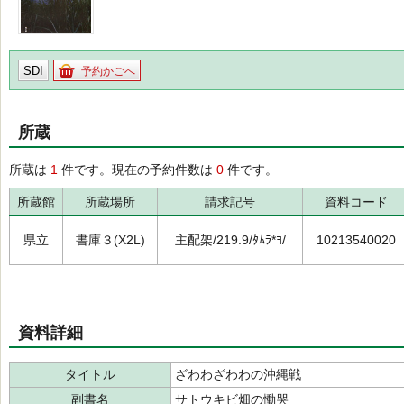
SDI
予約かごへ
所蔵
所蔵は
1
件です。現在の予約件数は
0
件です。
所蔵館
所蔵場所
請求記号
資料コード
県立
書庫３(X2L)
主配架/219.9/ﾀﾑﾗ*ﾖ/
10213540020
資料詳細
タイトル
ざわわざわわの沖縄戦
副書名
サトウキビ畑の慟哭