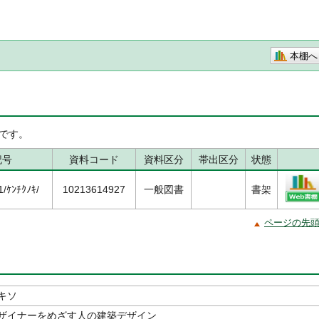
本棚へ
です。
記号
資料コード
資料区分
帯出区分
状態
/ｹﾝﾁｸﾉｷ/
10213614927
一般図書
書架
ページの先
キソ
ザイナーをめざす人の建築デザイン