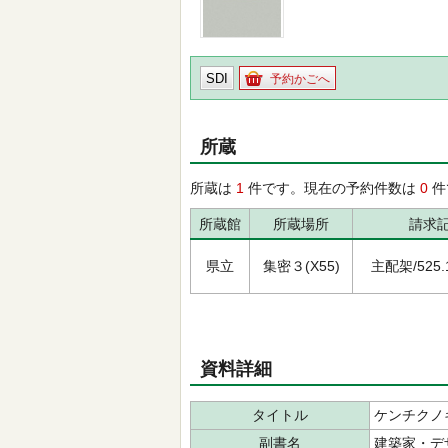
SDI
予約かごへ
所蔵
所蔵は
1
件です。現在の予約件数は
0
件
所蔵館
所蔵場所
請求
県立
集密３(X55)
主配架/525.1
資料詳細
タイトル
ケンチクノ
副書名
建築家・デ