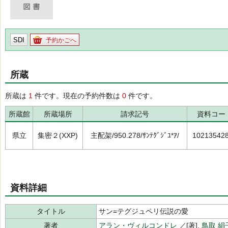
SDI
予約かごへ
所蔵
所蔵は
1
件です。現在の予約件数は
0
件です。
所蔵館
所蔵場所
請求記号
資料コー
県立
集密２(XXP)
主配架/950.278/ｻﾝﾃｸﾞｼﾞﾕ*ｱ/
10213542
資料詳細
タイトル
サン=テグジュペリ伝説の愛
著者
アラン・ヴィルコンドレ
／[著],
鳥取 絹