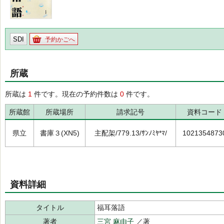
SDI
予約かごへ
所蔵
所蔵は
1
件です。現在の予約件数は
0
件です。
所蔵館
所蔵場所
請求記号
資料コード
県立
書庫３(XN5)
主配架/779.13/ｻﾝﾉﾐﾔ*ﾏ/
1021354873
資料詳細
タイトル
福耳落語
著者
三宮 麻由子
／著