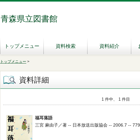
青森県立図書館
トップメニュー
資料検索
資料紹介
トップメニュー
>
資料詳細
1 件中、 1 件目
福耳落語
三宮 麻由子／著 -- 日本放送出版協会 -- 2006.7 -- 779