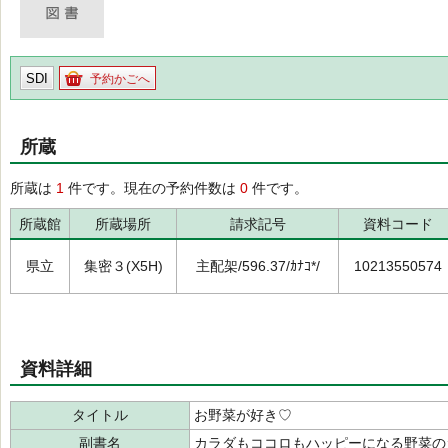
SDI
予約かごへ
所蔵
所蔵は
1
件です。現在の予約件数は
0
件です。
所蔵館
所蔵場所
請求記号
資料コード
県立
集密３(X5H)
主配架/596.37/ｶﾅｺ*/
10213550574
資料詳細
タイトル
お野菜が好き♡
副書名
カラダもココロもハッピーになる野菜の