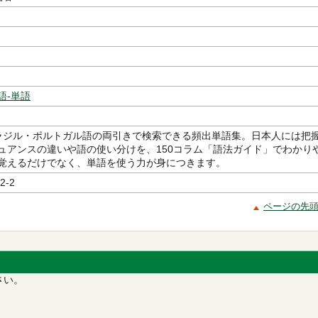
語-単語
ラジル・ポルトガル語の両引きで検索できる頻出単語集。日本人には把
ュアンスの違いや語の使い分けを、150コラム「語法ガイド」でわかり
覚えるだけでなく、単語を使う力が身につきます。
2-2
ページの先
さい。