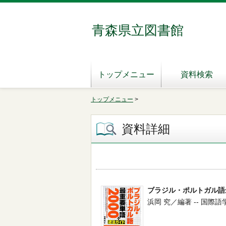
青森県立図書館
トップメニュー
資料検索
トップメニュー
>
資料詳細
ブラジル・ポルトガル語最
浜岡 究／編著 -- 国際語学社 -