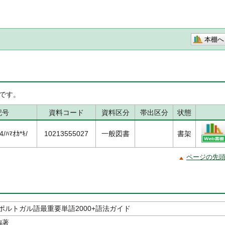
本棚へ
です。
記号
資料コード
資料区分
帯出区分
状態
/ﾊﾏｵｶ*ｷ/
10213555027
一般図書
書架
ページの先
ポルトガル語最重要単語2000+語法ガイド
編著