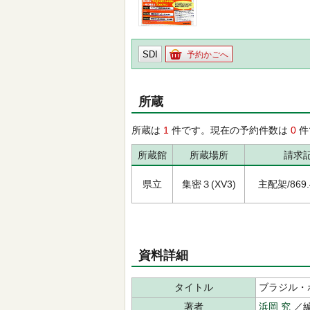
SDI
予約かごへ
所蔵
所蔵は
1
件です。現在の予約件数は
0
件
所蔵館
所蔵場所
請求
県立
集密３(XV3)
主配架/869.4
資料詳細
タイトル
ブラジル・
著者
浜岡 究
／