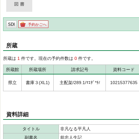
SDI
予約かごへ
所蔵
所蔵は
1
件です。現在の予約件数は
0
件です。
所蔵館
所蔵場所
請求記号
資料コード
県立
書庫３(XL1)
主配架/289.1/ﾏｴﾀﾞ*ﾁ/
10215377635
資料詳細
タイトル
非凡なる平凡人
副書名
前忠人生記