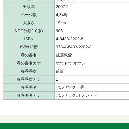
出版年
2007.2
ページ数
4,348p
大きさ
19cm
NDC分類(10版)
908
ISBN
4-8433-2262-8
ISBN13桁
978-4-8433-2262-8
巻の書名
放蕩親爺
巻の書名カナ
ホウトウ オヤジ
各巻巻次
前篇
各巻巻次カナ
1
各巻著者
バルザツク／著
各巻著者カナ
バルザック,オノレ・ド