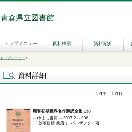
青森県立図書館
トップメニュー
資料検索
資料紹介
トップメニュー
>
資料詳細
1 件中、 1 件目
昭和初期世界名作翻訳全集 138
-- ゆまに書房 -- 2007.2 -- 908
（ 放蕩親爺 前篇 ） バルザツク／著