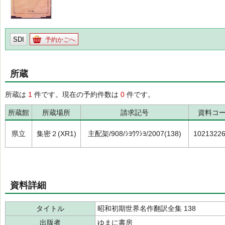
SDI
予約かごへ
所蔵
所蔵は
1
件です。現在の予約件数は
0
件です。
所蔵館
所蔵場所
請求記号
資料コ
県立
集密２(XR1)
主配架/908/ｼﾖｳﾜｼﾖ/2007(138)
1021322
資料詳細
タイトル
昭和初期世界名作翻訳全集 138
出版者
ゆまに書房