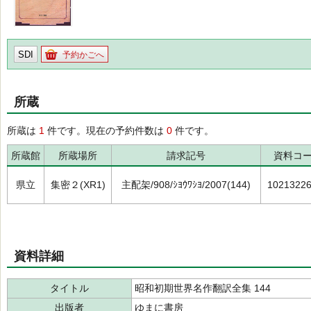
SDI
予約かごへ
所蔵
所蔵は
1
件です。現在の予約件数は
0
件です。
所蔵館
所蔵場所
請求記号
資料コ
県立
集密２(XR1)
主配架/908/ｼﾖｳﾜｼﾖ/2007(144)
1021322
資料詳細
タイトル
昭和初期世界名作翻訳全集 144
出版者
ゆまに書房