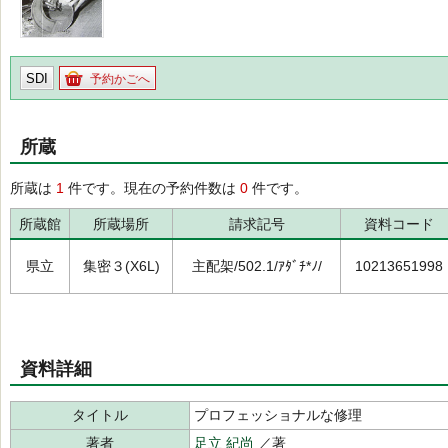
SDI
予約かごへ
所蔵
所蔵は
1
件です。現在の予約件数は
0
件です。
所蔵館
所蔵場所
請求記号
資料コード
県立
集密３(X6L)
主配架/502.1/ｱﾀﾞﾁ*ﾉ/
10213651998
資料詳細
タイトル
プロフェッショナルな修理
著者
足立 紀尚
／著