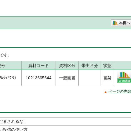
本棚へ
です。
記号
資料コード
資料区分
帯出区分
状態
/ﾀｹｶﾜ*ﾐ/
10213665644
一般図書
書架
ページの先
だまされるな!
い投信の使い方