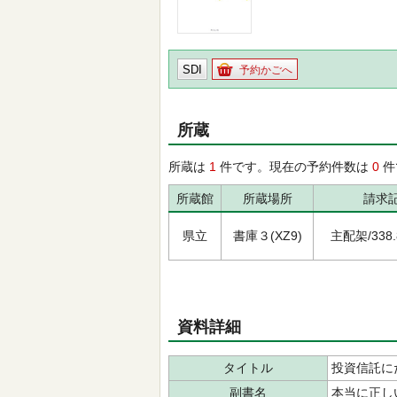
SDI
予約かごへ
所蔵
所蔵は
1
件です。現在の予約件数は
0
件
所蔵館
所蔵場所
請求
県立
書庫３(XZ9)
主配架/338.8
資料詳細
タイトル
投資信託に
副書名
本当に正し