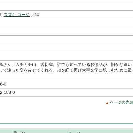
,
スズキ コージ
／絵
島さん、カチカチ山、舌切雀。誰でも知っているお伽話が、旧かな遣い
って違った姿をみせてくれる。劫を経て再び太宰文学に親しむために最
8-0
2-188-0
ページの先