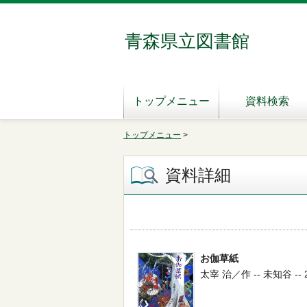
青森県立図書館
トップメニュー
資料検索
トップメニュー
>
資料詳細
お伽草紙
太宰 治／作 -- 未知谷 -- 20