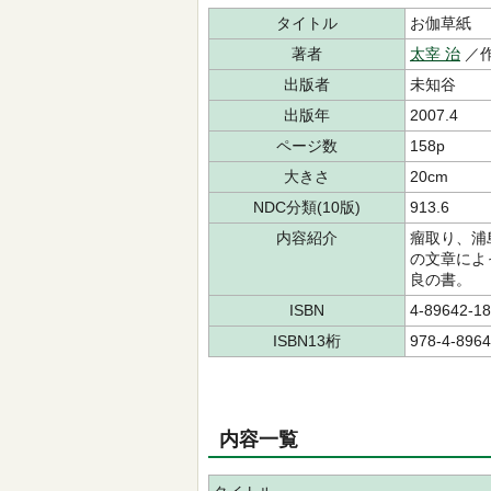
タイトル
お伽草紙
著者
太宰 治
／作
出版者
未知谷
出版年
2007.4
ページ数
158p
大きさ
20cm
NDC分類(10版)
913.6
内容紹介
瘤取り、浦
の文章によ
良の書。
ISBN
4-89642-18
ISBN13桁
978-4-8964
内容一覧