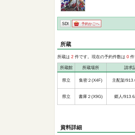
SDI
予約かごへ
所蔵
所蔵は
2
件です。現在の予約件数は
0
件
所蔵館
所蔵場所
請求
県立
集密２(X4F)
主配架/913.6/
県立
書庫２(X9G)
郷人/913.6/
資料詳細