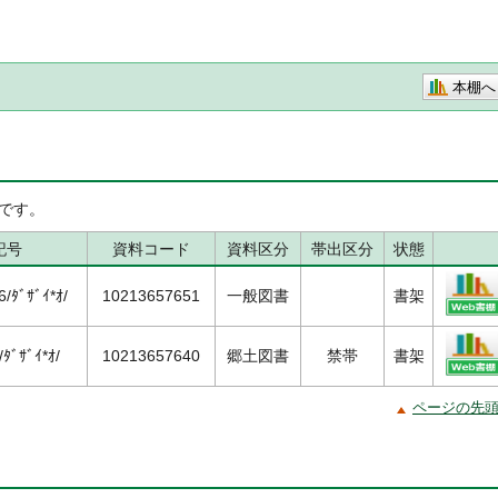
本棚へ
です。
記号
資料コード
資料区分
帯出区分
状態
ﾀﾞｻﾞｲ*ｵ/
10213657651
一般図書
書架
ﾀﾞｻﾞｲ*ｵ/
10213657640
郷土図書
禁帯
書架
ページの先