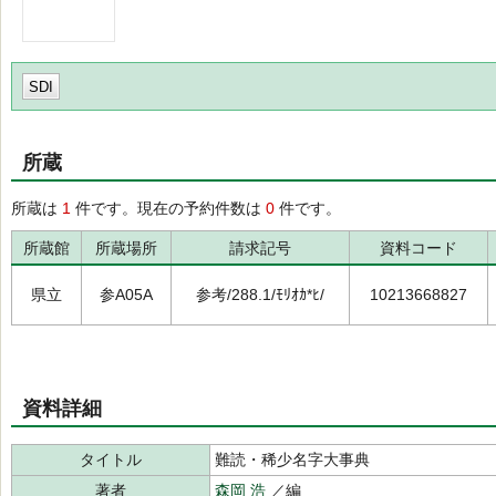
SDI
所蔵
所蔵は
1
件です。現在の予約件数は
0
件です。
所蔵館
所蔵場所
請求記号
資料コード
県立
参A05A
参考/288.1/ﾓﾘｵｶ*ﾋ/
10213668827
資料詳細
タイトル
難読・稀少名字大事典
著者
森岡 浩
／編