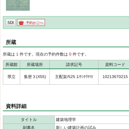
SDI
予約かごへ
所蔵
所蔵は
1
件です。現在の予約件数は
0
件です。
所蔵館
所蔵場所
請求記号
資料コード
県立
集密３(X55)
主配架/525.1/ｹﾝﾁｸﾁﾘ/
10213670215
資料詳細
タイトル
建築地理学
副書名
新しい建築計画の試み