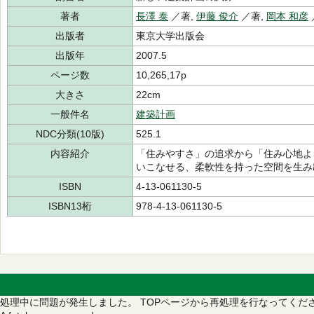
著者
長澤 泰
／著,
伊藤 俊介
／著,
岡本 和彦
出版者
東京大学出版会
出版年
2007.5
ページ数
10,265,17p
大きさ
22cm
一般件名
建築計画
NDC分類(10版)
525.1
内容紹介
「住みやすさ」の追求から「住み心地よ
いこなせる、柔軟性を持った空間を生み
ISBN
4-13-061130-5
ISBN13桁
978-4-13-061130-5
処理中に問題が発生しました。
TOPページから再処理を行なってくだ