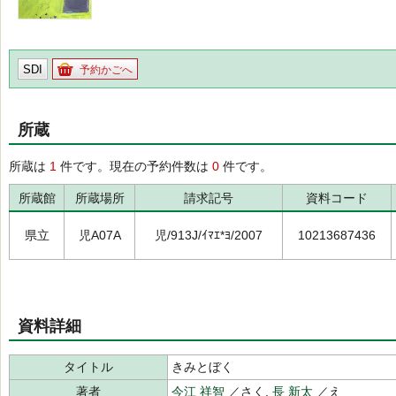
SDI
予約かごへ
所蔵
所蔵は
1
件です。現在の予約件数は
0
件です。
所蔵館
所蔵場所
請求記号
資料コード
県立
児A07A
児/913J/ｲﾏｴ*ﾖ/2007
10213687436
資料詳細
タイトル
きみとぼく
著者
今江 祥智
／さく,
長 新太
／え