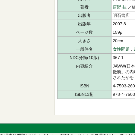
著者
房野 桂
／編
出版者
明石書店
出版年
2007.8
ページ数
159p
大きさ
20cm
一般件名
女性問題
,
NDC分類(10版)
367.1
内容紹介
JAWW(
撤廃」の内
されたかを
ISBN
4-7503-260
ISBN13桁
978-4-7503