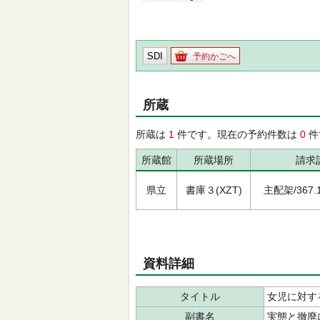
SDI
予約かごへ
所蔵
所蔵は
1
件です。現在の予約件数は
0
件
所蔵館
所蔵場所
請求
県立
書庫３(XZT)
主配架/367.1/
資料詳細
タイトル
女児に対す
副書名
実態と撤廃