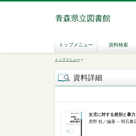
青森県立図書館
トップメニュー
資料検索
トップメニュー
>
資料詳細
女児に対する差別と暴力
房野 桂／編著 -- 明石書店 -- 