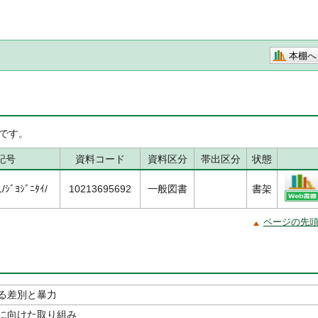
本棚へ
です。
記号
資料コード
資料区分
帯出区分
状態
ｼﾞﾖｼﾞﾆﾀｲ/
10213695692
一般図書
書架
ページの先
る差別と暴力
に向けた取り組み