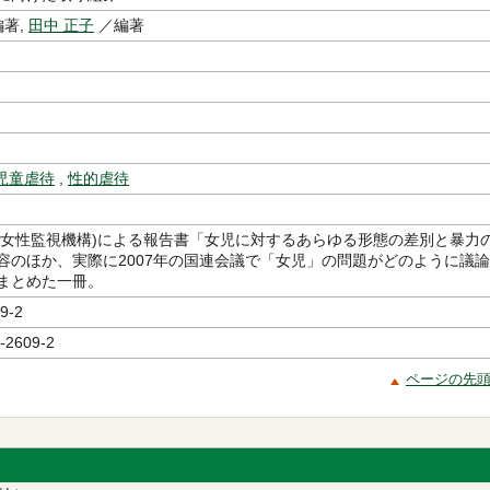
著,
田中 正子
／編著
児童虐待
,
性的虐待
日本女性監視機構)による報告書「女児に対するあらゆる形態の差別と暴力
容のほか、実際に2007年の国連会議で「女児」の問題がどのように議論
まとめた一冊。
9-2
-2609-2
ページの先