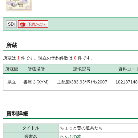
SDI
予約かごへ
所蔵
所蔵は
1
件です。現在の予約件数は
0
件です。
所蔵館
所蔵場所
請求記号
資料コー
県立
書庫３(XYM)
主配架/383.93/ｲﾜｲ*ﾋ/2007
102137148
資料詳細
タイトル
ちょっと昔の道具たち
叢書名
らんぷの本