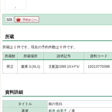
SDI
予約かごへ
所蔵
所蔵は
1
件です。現在の予約件数は
0
件です。
所蔵館
所蔵場所
請求記号
資料コード
県立
書庫３(XL1)
主配架/289.1/ﾋﾒｲ*ﾕ/
10213770398
資料詳細
タイトル
姫の告白
著者
姫井 由美子
／著