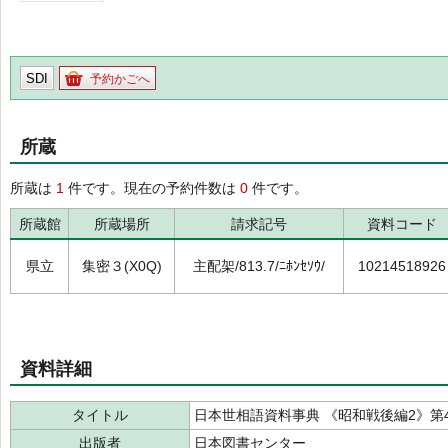
SDI
予約かごへ
所蔵
所蔵は
1
件です。現在の予約件数は
0
件です。
所蔵館
所蔵場所
請求記号
資料コード
県立
集密３(X0Q)
主配架/813.7/ﾆﾎﾝｾｿｳ/
10214518926
資料詳細
タイトル
日本世相語資料事典 《昭和戦後編2》第
出版者
日本図書センター