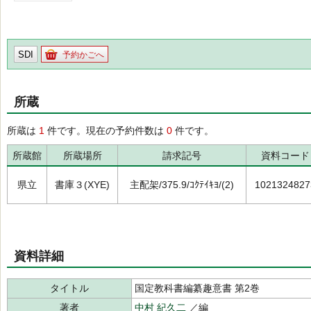
SDI
予約かごへ
所蔵
所蔵は
1
件です。現在の予約件数は
0
件です。
所蔵館
所蔵場所
請求記号
資料コード
県立
書庫３(XYE)
主配架/375.9/ｺｸﾃｲｷﾖ/(2)
1021324827
資料詳細
タイトル
国定教科書編纂趣意書 第2巻
著者
中村 紀久二
／編