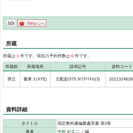
SDI
予約かごへ
所蔵
所蔵は
1
件です。現在の予約件数は
0
件です。
所蔵館
所蔵場所
請求記号
資料コード
県立
書庫３(XYE)
主配架/375.9/ｺｸﾃｲｷﾖ/(3)
1021324828
資料詳細
タイトル
国定教科書編纂趣意書 第3巻
著者
中村 紀久二
／編