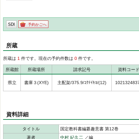
SDI
予約かごへ
所蔵
所蔵は
1
件です。現在の予約件数は
0
件です。
所蔵館
所蔵場所
請求記号
資料コー
県立
書庫３(XYE)
主配架/375.9/ｺｸﾃｲｷﾖ/(12)
102132483
資料詳細
タイトル
国定教科書編纂趣意書 第12巻
著者
中村 紀久二
／編