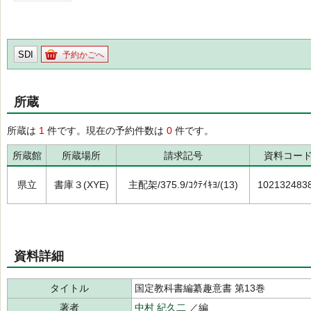
SDI
予約かごへ
所蔵
所蔵は
1
件です。現在の予約件数は
0
件です。
所蔵館
所蔵場所
請求記号
資料コー
県立
書庫３(XYE)
主配架/375.9/ｺｸﾃｲｷﾖ/(13)
102132483
資料詳細
タイトル
国定教科書編纂趣意書 第13巻
著者
中村 紀久二
／編