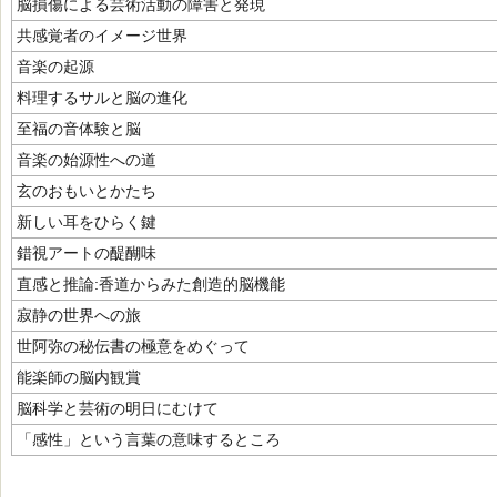
脳損傷による芸術活動の障害と発現
共感覚者のイメージ世界
音楽の起源
料理するサルと脳の進化
至福の音体験と脳
音楽の始源性への道
玄のおもいとかたち
新しい耳をひらく鍵
錯視アートの醍醐味
直感と推論:香道からみた創造的脳機能
寂静の世界への旅
世阿弥の秘伝書の極意をめぐって
能楽師の脳内観賞
脳科学と芸術の明日にむけて
「感性」という言葉の意味するところ