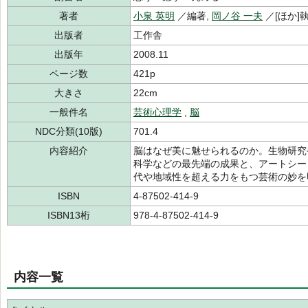
著者
小泉 英明
／編著,
岡ノ谷 一夫
／[ほか]
出版者
工作舎
出版年
2008.11
ページ数
421p
大きさ
22cm
一般件名
芸術心理学
,
脳
NDC分類(10版)
701.4
内容紹介
脳はなぜ美に魅せられるのか。生物研究
科学などの最先端の成果と、アートシー
代や地域性を超える力をもつ芸術の妙を
ISBN
4-87502-414-9
ISBN13桁
978-4-87502-414-9
内容一覧