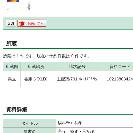
SDI
予約かごへ
所蔵
所蔵は
1
件です。現在の予約件数は
0
件です。
所蔵館
所蔵場所
請求記号
資料コード
県立
書庫３(XLD)
主配架/701.4/ｺｲｽﾞﾐ*ﾋ/
10213863424
資料詳細
タイトル
脳科学と芸術
副書名
恋う・癒す・究める