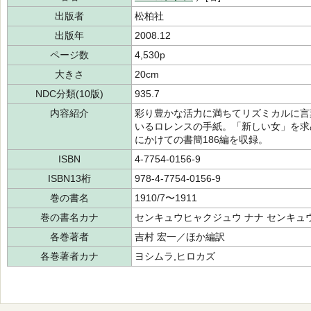
出版者
松柏社
出版年
2008.12
ページ数
4,530p
大きさ
20cm
NDC分類(10版)
935.7
内容紹介
彩り豊かな活力に満ちてリズミカルに言
いるロレンスの手紙。「新しい女」を求め
にかけての書簡186編を収録。
ISBN
4-7754-0156-9
ISBN13桁
978-4-7754-0156-9
巻の書名
1910/7〜1911
巻の書名カナ
センキュウヒャクジュウ ナナ センキュ
各巻著者
吉村 宏一／ほか編訳
各巻著者カナ
ヨシムラ,ヒロカズ