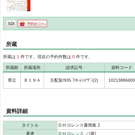
SDI
予約かごへ
所蔵
所蔵は
1
件です。現在の予約件数は
0
件です。
所蔵館
所蔵場所
請求記号
資料コード
県立
Ｂ１９Ａ
主配架/935.7/ﾛ-ﾚﾝｽ*ﾃﾞ/(2)
10213886600
資料詳細
タイトル
D.H.ロレンス書簡集 2
著者
D.H.ロレンス
／[著]