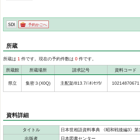
SDI
予約かごへ
所蔵
所蔵は
1
件です。現在の予約件数は
0
件です。
所蔵館
所蔵場所
請求記号
資料コード
県立
集密３(X0Q)
主配架/813.7/ﾆﾎﾝｾｿｳ/
10214870671
資料詳細
タイトル
日本世相語資料事典 《昭和戦後編3》第
出版者
日本図書センター