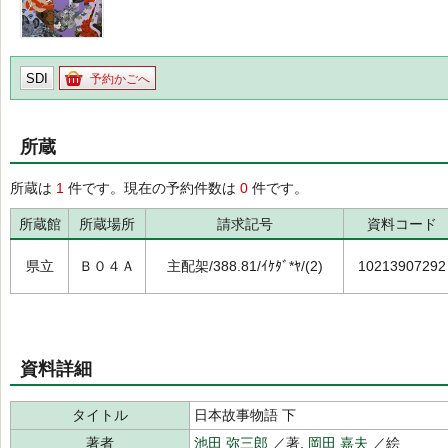
SDI
予約かごへ
所蔵
所蔵は
1
件です。現在の予約件数は
0
件です。
所蔵館
所蔵場所
請求記号
資料コード
県立
Ｂ０４Ａ
主配架/388.81/ｲｹﾀﾞ*ﾔ/(2)
10213907292
資料詳細
タイトル
日本故事物語 下
著者
池田 弥三郎
／著,
岡田 嘉夫
／絵