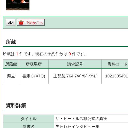
SDI
予約かごへ
所蔵
所蔵は
1
件です。現在の予約件数は
0
件です。
所蔵館
所蔵場所
請求記号
資料コード
県立
書庫３(X7Q)
主配架/764.7/ﾊﾞﾂﾄﾞﾏﾝ*ｷ/
1021395491
資料詳細
タイトル
ザ・ビートルズ非公式の真実
副書名
失われたインタビュー集