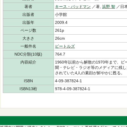
著者
キース・バッドマン
／著,
浜野 智
／日本
出版者
小学館
出版年
2009.4
ページ数
261p
大きさ
26cm
一般件名
ビートルズ
NDC分類(10版)
764.7
内容紹介
1960年以前から解散の1970年まで、
聞・テレビ・ラジオ等のメディアに残し
されていた4人の素顔が鮮やかに甦る。
ISBN
4-09-387824-1
ISBN13桁
978-4-09-387824-1